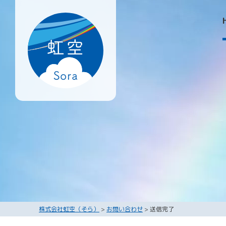
株式会社虹空（そら）
>
お問い合わせ
>
送信完了