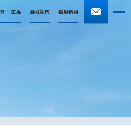
0270-61-5573
ター 遊馬
会社案内
採用情報
受付時間 9:00～18:00 土日を除く
人ホーム 虹空
センター 遊馬
ポリシー