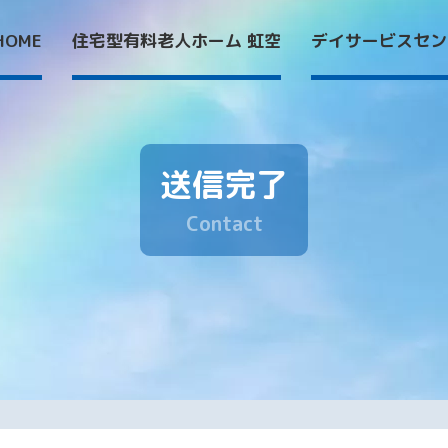
HOME
住宅型有料老人ホーム 虹空
デイサービスセン
送信完了
HOME
住宅型有料老
C
o
n
t
a
c
t
デイサービス
会社案内
お知らせ
採用情報
プライバシー