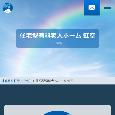
0270-61-5573
受付時間 9:00～18:00 土日を除く
住宅型有料老人ホーム 虹空
S
o
r
a
HOME
住宅型有料老人ホーム 虹空
デイサービスセンター 遊馬
会社案内
株式会社虹空（そら）
>
住宅型有料老人ホーム 虹空
お知らせ
採用情報
プライバシーポリシー