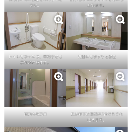
さい。
とれます。
トイレもゆったり。車椅子でも
洗面にも手すりを設置
余裕があります。
個別のお風呂
広い廊下は車椅子3台でもすれ
違えます。