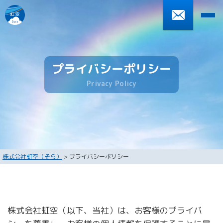
0270-61-5573
受付時間 9:00～18:00 土日を除く
プライバシーポリシー
P
r
i
v
a
c
y
P
o
l
i
c
y
HOME
住宅型有料老人ホーム 虹空
デイサービスセンター 遊馬
会社案内
株式会社虹空（そら）
>
プライバシーポリシー
お知らせ
採用情報
株式会社虹空（以下、当社）は、お客様のプライバ
プライバシーポリシー